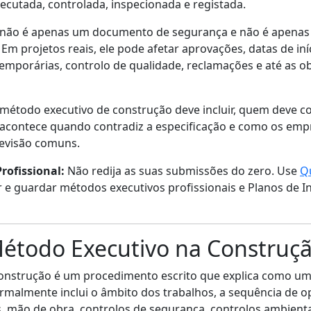
xecutada, controlada, inspecionada e registada.
não é apenas um documento de segurança e não é apenas
Em projetos reais, ele pode afetar aprovações, datas de in
emporárias, controlo de qualidade, reclamações e até as o
 método executivo de construção deve incluir, quem deve co
 acontece quando contradiz a especificação e como os empr
revisão comuns.
rofissional:
Não redija as suas submissões do zero. Use
Q
ar e guardar métodos executivos profissionais e Planos de 
étodo Executivo na Construç
nstrução é um procedimento escrito que explica como uma 
ormalmente inclui o âmbito dos trabalhos, a sequência de o
 mão de obra, controlos de segurança, controlos ambientai