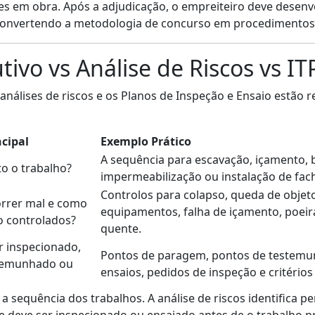
des em obra. Após a adjudicação, o empreiteiro deve desen
 convertendo a metodologia de concurso em procedimentos
ivo vs Análise de Riscos vs IT
análises de riscos e os Planos de Inspeção e Ensaio estão 
cipal
Exemplo Prático
A sequência para escavação, içamento,
to o trabalho?
impermeabilização ou instalação de fac
Controlos para colapso, queda de obje
rrer mal e como
equipamentos, falha de içamento, poeira
o controlados?
quente.
r inspecionado,
Pontos de paragem, pontos de testemun
stemunhado ou
ensaios, pedidos de inspeção e critérios
a sequência dos trabalhos. A análise de riscos identifica p
ue deve ser inspecionado ou ensaiado antes de o trabalho p