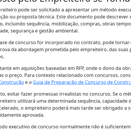
eiteiro pode ser solicitado a apresentar um método execu
ução ou proposta técnica. Este documento pode descrever
to, incluindo sequência, mobilização, compras, obras temp
dade, segurança e gestão ambiental.
fase de concurso for incorporado no contrato, pode torna
prova da abordagem prometida pelo empreiteiro, das suas 
s.
tante em aquisições baseadas em RFP, onde o dono da obra 
as o preço. Para contexto relacionado com concursos, con
Construção
e o
Guia de Preparação de Concurso de Constr
to, evitar fazer promessas irrealistas no concurso. Se o m
reiteiro utilizará uma determinada sequência, capacidade
celerado, o empreiteiro poderá mais tarde ser obrigado a 
evidamente aprovada.
o executivo de concurso normalmente não é suficientem