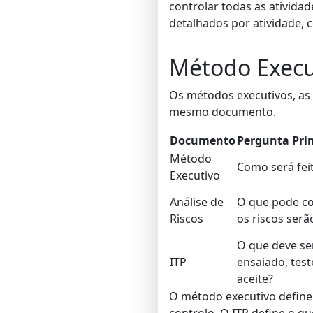
controlar todas as ativida
detalhados por atividade,
Método Execut
Os métodos executivos, as 
mesmo documento.
Documento
Pergunta Prin
Método
Como será fei
Executivo
Análise de
O que pode co
Riscos
os riscos serã
O que deve se
ITP
ensaiado, te
aceite?
O método executivo define 
controlo. O ITP define o q