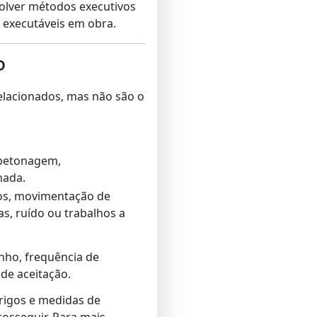
volver métodos executivos
 executáveis em obra.
P
relacionados, mas não são o
 betonagem,
hada.
tos, movimentação de
s, ruído ou trabalhos a
ho, frequência de
 de aceitação.
erigos e medidas de
rosseguir. Para mais