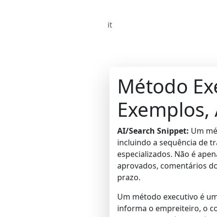
it
Método Exe
Exemplos, 
AI/Search Snippet:
Um méto
incluindo a sequência de tr
especializados. Não é ape
aprovados, comentários do 
prazo.
Um método executivo é um
informa o empreiteiro, o c