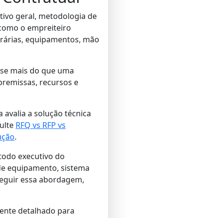
tivo geral, metodologia de
 como o empreiteiro
orárias, equipamentos, mão
r-se mais do que uma
premissas, recursos e
avalia a solução técnica
sulte
RFQ vs RFP vs
ução
.
étodo executivo do
 de equipamento, sistema
seguir essa abordagem,
ente detalhado para