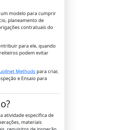
 um modelo para cumprir
ício, planeamento de
brigações contratuais do
ntribuir para ele, quando
eiteiros podem evitar
uollnet Methods
para criar,
Inspeção e Ensaio para
ão?
atividade específica de
perações, materiais
s, requisitos de inspeção,