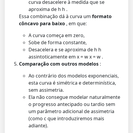
curva desacelere à medida que se
aproxima de
h
h
.
Essa combinação dá à curva um
formato
côncavo para baixo
, em que:
A curva começa em zero,
Sobe de forma constante,
Desacelera e se aproxima de
h
h
assintoticamente em
x = w
x
=
w
.
Comparação com outros modelos
:
Ao contrário dos modelos exponenciais,
esta curva é simétrica e determinística,
sem assimetria.
Ela não consegue modelar naturalmente
o progresso antecipado ou tardio sem
um parâmetro adicional de assimetria
(como
c
que introduziremos mais
adiante).