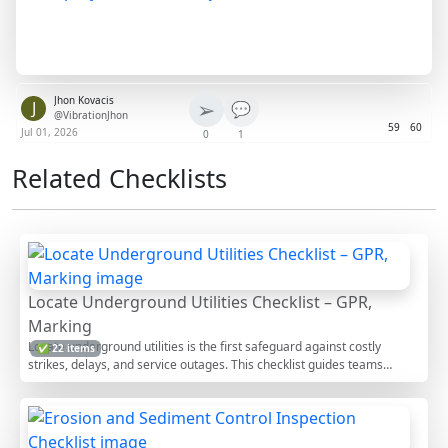
Jhon Kovacis
➢
J
💬
@VibrationJhon
59
60
Jul 01, 2026
0
1
Related Checklists
Locate Underground Utilities Checklist – GPR,
Marking
Locate underground utilities is the first safeguard against costly
✅ 22 items
strikes, delays, and service outages. This checklist guides teams
through utility detection using records review, electromagnetic
locating, and ground-penetrating radar, then marking services,
establishing stand-offs, and implementing protection. It focuses on
avoidance and verification only—no new utility construction is