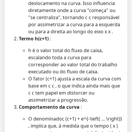
deslocamento na curva. Isso influencia
diretamente onde a curva "começa" ou
"se centraliza", tornando
c
c
responsável
por assimetrizar a curva para a esquerda
ou para a direita ao longo do eixo
x
x
.
Termo
h(c+1)
:
h
é o valor total do fluxo de caixa,
escalando toda a curva para
corresponder ao valor total do trabalho
executado ou do fluxo de caixa.
O fator
(c+1)
ajusta a escala da curva com
base em
c
c
, o que indica ainda mais que
c
c
tem papel em distorcer ou
assimetrizar a progressão.
Comportamento da curva
:
O denominador,
(c+1) + e^{-\left( ... \right)}
, implica que, à medida que o tempo (
x
)