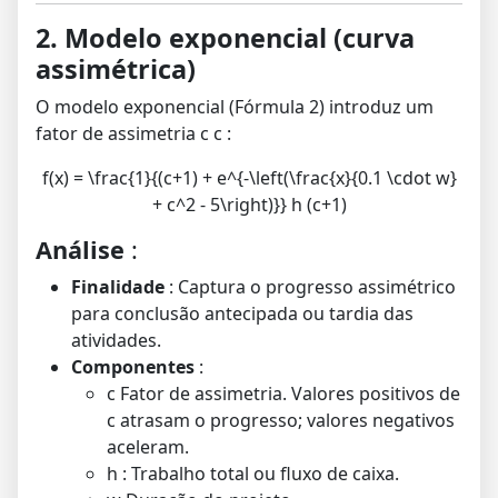
2. Modelo exponencial (curva
assimétrica)
O modelo exponencial (Fórmula 2) introduz um
fator de assimetria
c
c
:
f(x) = \frac{1}{(c+1) + e^{-\left(\frac{x}{0.1 \cdot w}
+ c^2 - 5\right)}} h (c+1)
Análise
:
Finalidade
: Captura o progresso assimétrico
para conclusão antecipada ou tardia das
atividades.
Componentes
:
c
Fator de assimetria. Valores positivos de
c
atrasam o progresso; valores negativos
aceleram.
h
: Trabalho total ou fluxo de caixa.