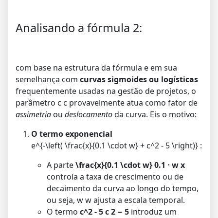
Analisando a fórmula 2:
com base na estrutura da fórmula e em sua
semelhança com
curvas sigmoides ou logísticas
frequentemente usadas na gestão de projetos, o
parâmetro
c
c
provavelmente atua como fator de
assimetria
ou
deslocamento
da curva. Eis o motivo:
O termo exponencial
e^{-\left( \frac{x}{0.1 \cdot w} + c^2 - 5 \right)}
:
A parte
\frac{x}{0.1 \cdot w}
0.1
⋅
w
x
controla a taxa de crescimento ou de
decaimento da curva ao longo do tempo,
ou seja,
w
w
ajusta a escala temporal.
O termo
c^2 - 5
c
2
−
5
introduz um