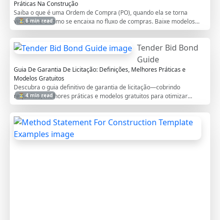
Práticas Na Construção
Saiba o que é uma Ordem de Compra (PO), quando ela se torna
vinculativa e como se encaixa no fluxo de compras. Baixe modelos
⏳ 6 min read
grátis em vários formatos.
Tender Bid Bond
Guide
Guia De Garantia De Licitação: Definições, Melhores Práticas e
Modelos Gratuitos
Descubra o guia definitivo de garantia de licitação—cobrindo
requisitos, melhores práticas e modelos gratuitos para otimizar
⏳ 4 min read
licitações de construção. Baixe agora!
M
e
t
h
o
d
S
t
a