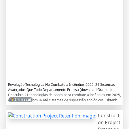
a
n
c
e
d
S
y
s
t
e
m
s
Revolução Tecnológica No Combate a Incêndios 2025: 21 Sistemas
Avançados Que Todo Departamento Precisa (download Gratuito)
Descubra 21 tecnologias de ponta para combate a incêndios em 2025,
desde drones com IA até sistemas de supressão ecológicos. Obtenha
⏳ 3 min read
o guia gratuito para preparar seu departamento para o futuro
Constructi
on Project