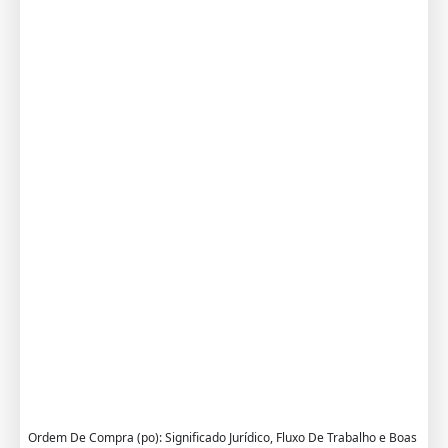
n
s
t
r
u
c
t
i
o
n
T
e
m
p
l
a
t
e
Ordem De Compra (po): Significado Jurídico, Fluxo De Trabalho e Boas