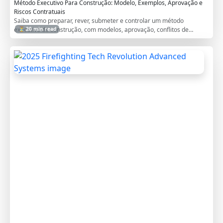
Método Executivo Para Construção: Modelo, Exemplos, Aprovação e
Riscos Contratuais
Saiba como preparar, rever, submeter e controlar um método
executivo de construção, com modelos, aprovação, conflitos de
⏳ 20 min read
especificação e riscos contratuais.
2
0
2
5
F
i
r
e
f
i
g
h
t
i