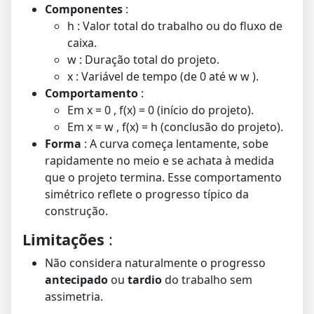
Componentes
:
h
: Valor total do trabalho ou do fluxo de
caixa.
w
: Duração total do projeto.
x
: Variável de tempo (de 0 até
w
w
).
Comportamento
:
Em
x = 0
,
f(x) = 0
(início do projeto).
Em
x = w
,
f(x) = h
(conclusão do projeto).
Forma
: A curva começa lentamente, sobe
rapidamente no meio e se achata à medida
que o projeto termina. Esse comportamento
simétrico reflete o progresso típico da
construção.
Limitações
:
Não considera naturalmente o progresso
antecipado
ou
tardio
do trabalho sem
assimetria.