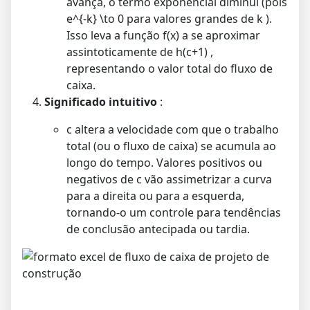
avança, o termo exponencial diminui (pois
e^{-k} \to 0
para valores grandes de
k
).
Isso leva a função
f(x)
a se aproximar
assintoticamente de
h(c+1)
,
representando o valor total do fluxo de
caixa.
Significado intuitivo
:
c
altera a velocidade com que o trabalho
total (ou o fluxo de caixa) se acumula ao
longo do tempo. Valores positivos ou
negativos de
c
vão assimetrizar a curva
para a direita ou para a esquerda,
tornando-o um controle para tendências
de conclusão antecipada ou tardia.