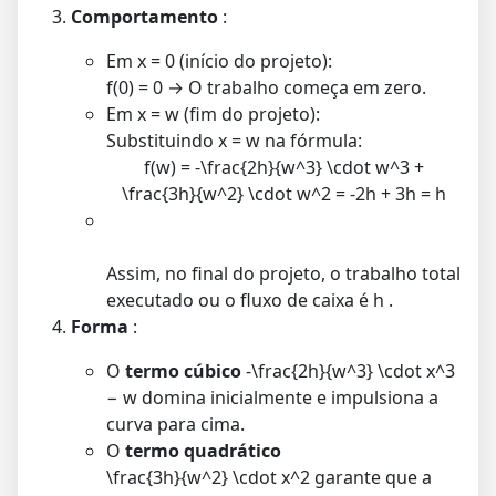
Comportamento
:
Em
x = 0
(início do projeto):
f(0) = 0
→ O trabalho começa em zero.
Em
x = w
(fim do projeto):
Substituindo
x = w
na fórmula:
f(w) = -\frac{2h}{w^3} \cdot w^3 +
\frac{3h}{w^2} \cdot w^2 = -2h + 3h = h
Assim, no final do projeto, o trabalho total
executado ou o fluxo de caixa é
h
.
Forma
:
O
termo cúbico
-\frac{2h}{w^3} \cdot x^3
−
w
domina inicialmente e impulsiona a
curva para cima.
O
termo quadrático
\frac{3h}{w^2} \cdot x^2
garante que a