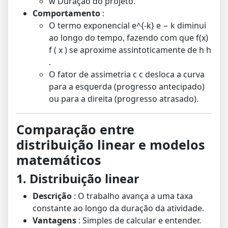
w
Duração do projeto.
Comportamento
:
O termo exponencial
e^{-k}
e
−
k
diminui
ao longo do tempo, fazendo com que
f(x)
f
(
x
)
se aproxime assintoticamente de
h
h
.
O fator de assimetria
c
c
desloca a curva
para a esquerda (progresso antecipado)
ou para a direita (progresso atrasado).
Comparação entre
distribuição linear e modelos
matemáticos
1. Distribuição linear
Descrição
: O trabalho avança a uma taxa
constante ao longo da duração da atividade.
Vantagens
: Simples de calcular e entender.