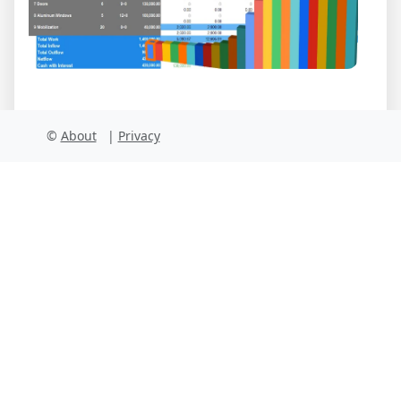
©
About
|
Privacy
للحصول على التدفق النقدي استخدم
تطبيق التدفق النقدي من quollnet:
Cashflowpot.com
المراجع:
مقالة cashflowpot
كيفية إنشاء تدفق نقدي للمشروع للمقاولين
بواسطة quollnet