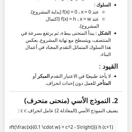
السلوك
:
عند
x = 0
،
f(x) = 0
(بداية المشروع).
عند
x = w
،
f(x) = h
(اكتمال
المشروع).
الشكل
: يبدأ المنحنى ببطء، ثم يرتفع بسرعة في
المنتصف، ويتسطح مع نهاية المشروع. يعكس
هذا السلوك المتماثل التقدم المعتاد في أعمال
البناء.
القيود
:
لا يأخذ طبيعيًا في الاعتبار التقدم
المبكر
أو
المتأخر
للعمل دون إحداث انحراف.
2. النموذج الأسي (منحنى منحرف)
يضيف النموذج الأسي (المعادلة 2) عامل انحراف
c
c
:
e^{-\left(\frac{x}{0.1 \cdot w} + c^2 - 5\right)}} h (c+1)