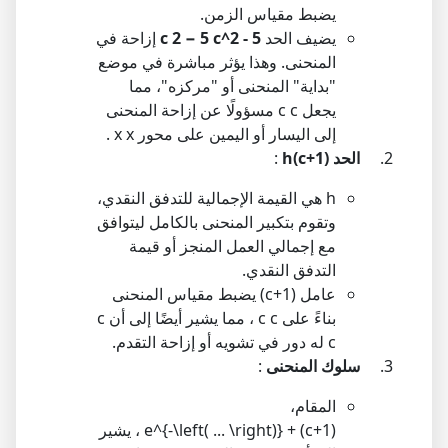
يضبط مقياس الزمن.
يضيف الحد
c^2 - 5
5
−
2
c
إزاحة في
المنحنى. وهذا يؤثر مباشرة في موضع
"بداية" المنحنى أو "مركزه"، مما
يجعل
c
c
مسؤولًا عن إزاحة المنحنى
إلى اليسار أو اليمين على محور
x
x
.
الحد
h(c+1)
:
h
هي القيمة الإجمالية للتدفق النقدي،
وتقوم بتكبير المنحنى بالكامل ليتوافق
مع إجمالي العمل المنجز أو قيمة
التدفق النقدي.
عامل
(c+1)
يضبط مقياس المنحنى
بناءً على
c
c
، مما يشير أيضًا إلى أن
c
c
له دور في تشويه أو إزاحة التقدم.
سلوك المنحنى
:
المقام،
(c+1) + e^{-\left( ... \right)}
، يشير