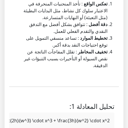
تعكس الواقع
: تأخذ المنحنيات المنحرفة في
الاعتبار سلوك كل نشاط، مثل البدايات البطيئة
(مثل التعبئة) أو النهايات المتسارعة.
دقة أفضل
: تتوافق بشكل أفضل مع التدفق
النقدي والتقدم الفعلي للعمل.
تخطيط الموارد
: تساعد منسقي التمويل على
توقع احتياجات النقد بدقة أكبر.
تخفيف المخاطر
: تقلل المفاجآت الناتجة عن
نقص السيولة أو التأخيرات بسبب التنبؤات غير
الدقيقة.
تحليل المعادلة 1:
 -\frac{2h}{w^3} \cdot x^3 + \frac{3h}{w^2} \cdot x^2