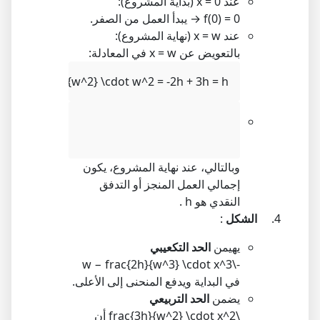
عند
x = 0
(بداية المشروع):
f(0) = 0
→ يبدأ العمل من الصفر.
عند
x = w
(نهاية المشروع):
بالتعويض عن
x = w
في المعادلة:
^3 + \frac{3h}{w^2} \cdot w^2 = -2h + 3h = h
وبالتالي، عند نهاية المشروع، يكون
إجمالي العمل المنجز أو التدفق
النقدي هو
h
.
الشكل
:
يهيمن
الحد التكعيبي
w
−
-\frac{2h}{w^3} \cdot x^3
في البداية ويدفع المنحنى إلى الأعلى.
يضمن
الحد التربيعي
\frac{3h}{w^2} \cdot x^2
أن