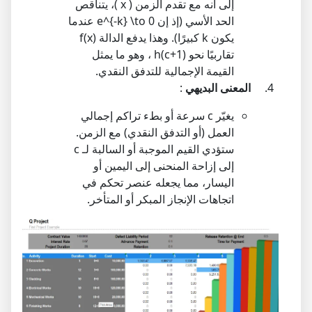
إلى أنه مع تقدم الزمن (
x
)، يتناقص
الحد الأسي (إذ إن
e^{-k} \to 0
عندما
يكون
k
كبيرًا). وهذا يدفع الدالة
f(x)
تقاربيًا نحو
h(c+1)
، وهو ما يمثل
القيمة الإجمالية للتدفق النقدي.
المعنى البديهي
:
يغيّر
c
سرعة أو بطء تراكم إجمالي
العمل (أو التدفق النقدي) مع الزمن.
ستؤدي القيم الموجبة أو السالبة لـ
c
إلى إزاحة المنحنى إلى اليمين أو
اليسار، مما يجعله عنصر تحكم في
اتجاهات الإنجاز المبكر أو المتأخر.