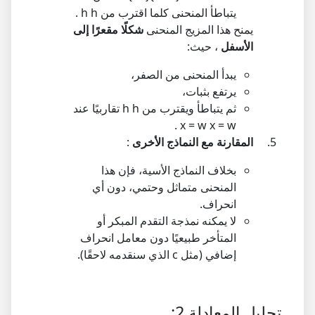
يتباطأ المنحنى كلما اقترب من
h
h
.
يمنح هذا المزيج المنحنى
شكلًا مقعرًا إلى
الأسفل
، حيث:
يبدأ المنحنى من الصفر،
يرتفع بثبات،
ثم يتباطأ ويقترب من
h
h
تقاربيًا عند
.
x
=
w
x = w
المقارنة مع النماذج الأخرى
:
بخلاف النماذج الأسية، فإن هذا
المنحنى متماثل وحتمي، دون أي
انحراف.
لا يمكنه نمذجة التقدم المبكر أو
المتأخر طبيعيًا دون معامل انحراف
إضافي (مثل
c
الذي سنقدمه لاحقًا).
تحليل المعادلة 2: