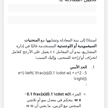
استنادًا إلى بنية المعادلة وتشابهها مع
المنحنيات
السيغمويدية أو اللوجستية
المستخدمة غالبًا في إدارة
المشاريع، يبدو أن المعامل
c
c
يعمل على الأرجح كعامل
انحراف
أو
إزاحة
للمنحنى. وإليك السبب:
الحد الأسي
e^{-\left( \frac{x}{0.1 \cdot w} + c^2 - 5
\right)}
:
الجزء
\frac{x}{0.1 \cdot w}
0.1
⋅
x
w
​
يتحكم في معدل نمو أو تلاشي
المنحنى مع الزمن، ما يعني أن
w
w