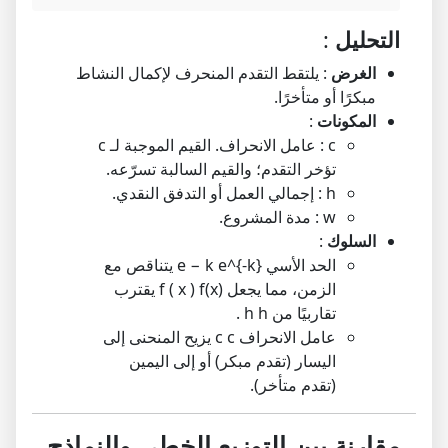
التحليل
:
الغرض
: يلتقط التقدم المنحرف لإكمال النشاط
مبكرًا أو متأخرًا.
المكونات
:
c
: عامل الانحراف. القيم الموجبة لـ
c
تؤخر التقدم؛ والقيم السالبة تسرّعه.
h
: إجمالي العمل أو التدفق النقدي.
w
: مدة المشروع.
السلوك
:
الحد الأسي
e^{-k}
k
−
e
يتناقص مع
الزمن، مما يجعل
f(x)
)
x
(
f
يقترب
تقاربيًا من
h
h
.
عامل الانحراف
c
c
يزيح المنحنى إلى
اليسار (تقدم مبكر) أو إلى اليمين
(تقدم متأخر).
مقارنة بين التوزيع الخطي والنماذج