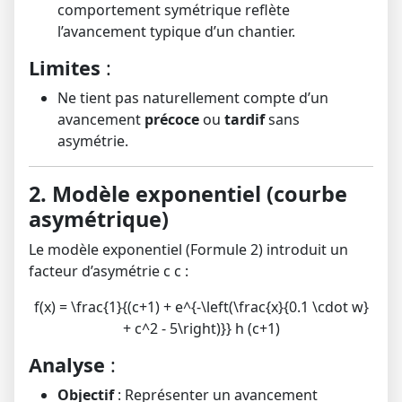
comportement symétrique reflète
l’avancement typique d’un chantier.
Limites
:
Ne tient pas naturellement compte d’un
avancement
précoce
ou
tardif
sans
asymétrie.
2. Modèle exponentiel (courbe
asymétrique)
Le modèle exponentiel (Formule 2) introduit un
facteur d’asymétrie
c
c
:
f(x) = \frac{1}{(c+1) + e^{-\left(\frac{x}{0.1 \cdot w}
+ c^2 - 5\right)}} h (c+1)
Analyse
:
Objectif
: Représenter un avancement