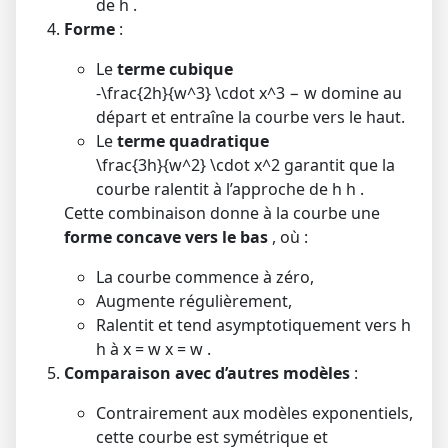
de
h
.
Forme
:
Le
terme cubique
-\frac{2h}{w^3} \cdot x^3
−
w
domine au
départ et entraîne la courbe vers le haut.
Le
terme quadratique
\frac{3h}{w^2} \cdot x^2
garantit que la
courbe ralentit à l’approche de
h
h
.
Cette combinaison donne à la courbe une
forme concave vers le bas
, où :
La courbe commence à zéro,
Augmente régulièrement,
Ralentit et tend asymptotiquement vers
h
h
à
x = w
x
=
w
.
Comparaison avec d’autres modèles
:
Contrairement aux modèles exponentiels,
cette courbe est symétrique et