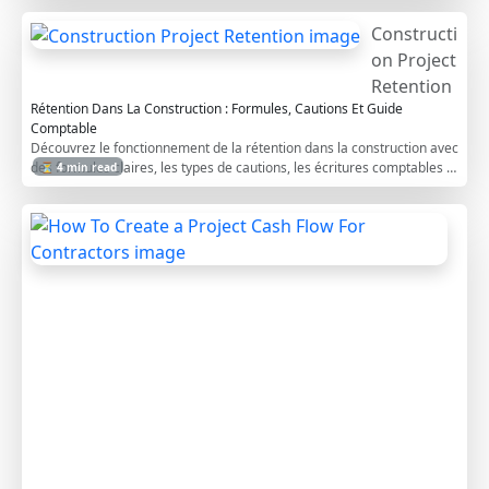
Constructi
on Project
Retention
Rétention Dans La Construction : Formules, Cautions Et Guide
Comptable
Découvrez le fonctionnement de la rétention dans la construction avec
des formules claires, les types de cautions, les écritures comptables et
⏳ 4 min read
des exemples.
H
o
w
T
o
C
r
e
a
t
e