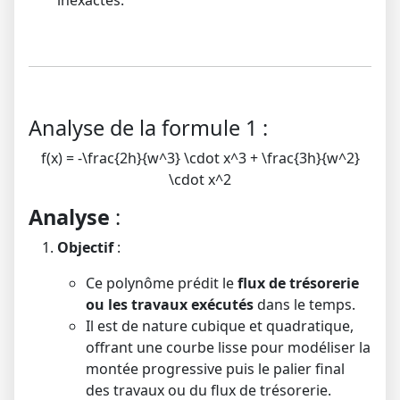
inexactes.
Analyse de la formule 1 :
f(x) = -\frac{2h}{w^3} \cdot x^3 + \frac{3h}{w^2}
\cdot x^2
Analyse
:
Objectif
:
Ce polynôme prédit le
flux de trésorerie
ou les travaux exécutés
dans le temps.
Il est de nature cubique et quadratique,
offrant une courbe lisse pour modéliser la
montée progressive puis le palier final
des travaux ou du flux de trésorerie.