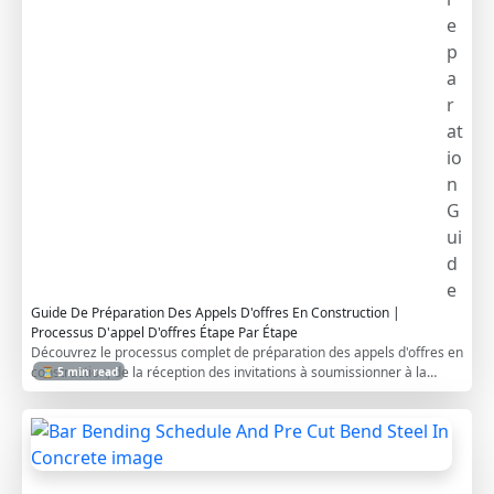
e
p
a
r
at
io
n
G
ui
d
e
Guide De Préparation Des Appels D'offres En Construction |
Processus D'appel D'offres Étape Par Étape
Découvrez le processus complet de préparation des appels d'offres en
construction, de la réception des invitations à soumissionner à la
⏳ 5 min read
mobilisation stratégique de l'équipe, l'analyse et les propositions
gagnantes.
B
a
r