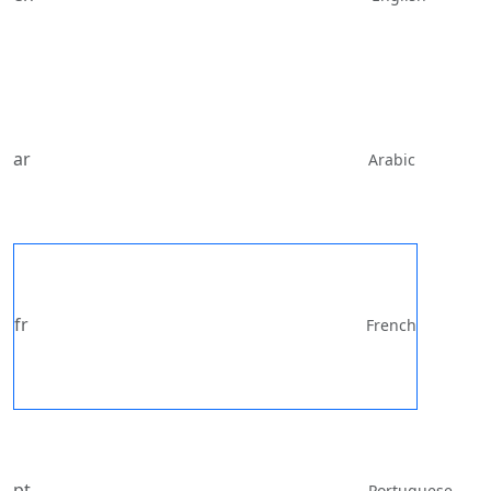
ar
Arabic
fr
French
pt
Portuguese