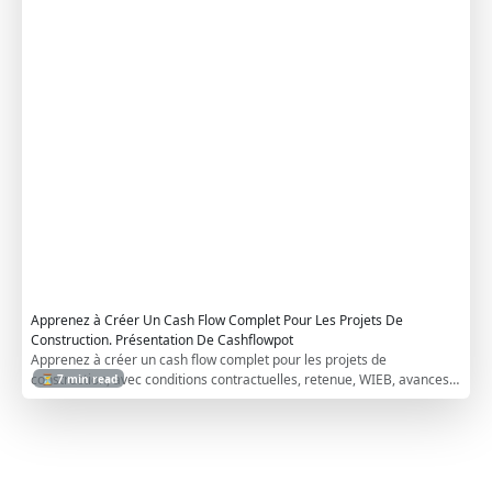
r
C
o
n
t
r
a
c
t
o
r
s
Apprenez à Créer Un Cash Flow Complet Pour Les Projets De
Construction. Présentation De Cashflowpot
Apprenez à créer un cash flow complet pour les projets de
construction, avec conditions contractuelles, retenue, WIEB, avances
⏳ 7 min read
et coûts indirects.