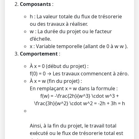
Composants
:
h
: La valeur totale du flux de trésorerie
ou des travaux à réaliser.
w
: La durée du projet ou le facteur
d’échelle.
x
: Variable temporelle (allant de 0 à
w
w
).
Comportement
:
À
x = 0
(début du projet) :
f(0) = 0
→ Les travaux commencent à zéro.
À
x = w
(fin du projet) :
En remplaçant
x = w
dans la formule :
f(w) = -\frac{2h}{w^3} \cdot w^3 +
\frac{3h}{w^2} \cdot w^2 = -2h + 3h = h
Ainsi, à la fin du projet, le travail total
exécuté ou le flux de trésorerie total est