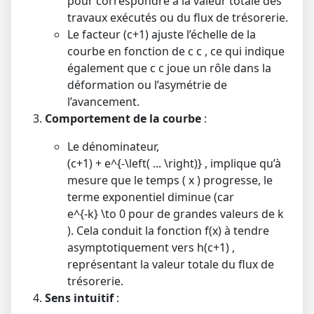
pour correspondre à la valeur totale des
travaux exécutés ou du flux de trésorerie.
Le facteur
(c+1)
ajuste l’échelle de la
courbe en fonction de
c
c
, ce qui indique
également que
c
c
joue un rôle dans la
déformation ou l’asymétrie de
l’avancement.
Comportement de la courbe
:
Le dénominateur,
(c+1) + e^{-\left( ... \right)}
, implique qu’à
mesure que le temps (
x
) progresse, le
terme exponentiel diminue (car
e^{-k} \to 0
pour de grandes valeurs de
k
). Cela conduit la fonction
f(x)
à tendre
asymptotiquement vers
h(c+1)
,
représentant la valeur totale du flux de
trésorerie.
Sens intuitif
: