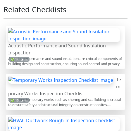
Related Checklists
Acoustic Performance and Sound Insulation
Inspection
Acoustic performance and sound insulation are critical components of
✅ 14 items
building design and construction, ensuring sound control and privacy.
This inspection checklist covers the evaluation of materials and
construction methods used to achieve optimal acoustic performance.
Te
It focuses on assessing the effectiveness of sound barriers, insulation
materials, and construction techniques used in walls, floors, and
m
ceilings. Ensuring proper acoustic performance mitigates issues such
porary Works Inspection Checklist
as noise pollution and enhances occupant comfort and privacy. This
Inspecting temporary works such as shoring and scaffolding is crucial
✅ 15 items
interactive checklist allows you to tick off items, leave comments, and
to ensure safety and structural integrity on construction sites.
export your findings as PDF or Excel with a unique QR code for
Temporary works are temporary structures used to support loads
verification.
during construction, including scaffolding and shoring systems. This
checklist covers essential inspection points to verify stability, safety,
and compliance before use. Ensuring temporary works are properly