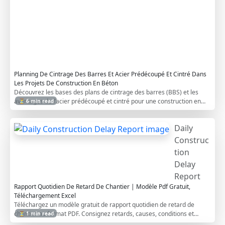
n
c
r
e
t
e
Planning De Cintrage Des Barres Et Acier Prédécoupé Et Cintré Dans
Les Projets De Construction En Béton
Découvrez les bases des plans de cintrage des barres (BBS) et les
avantages de l’acier prédécoupé et cintré pour une construction en
⏳ 6 min read
béton plus précise et efficace.
Daily
Construc
tion
Delay
Report
Rapport Quotidien De Retard De Chantier | Modèle Pdf Gratuit,
Téléchargement Excel
Téléchargez un modèle gratuit de rapport quotidien de retard de
chantier au format PDF. Consignez retards, causes, conditions et
⏳ 1 min read
actions correctives.