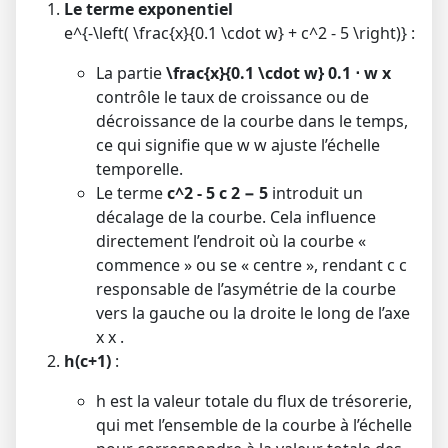
Le terme exponentiel
e^{-\left( \frac{x}{0.1 \cdot w} + c^2 - 5 \right)}
:
La partie
\frac{x}{0.1 \cdot w}
0.1
⋅
w
x
contrôle le taux de croissance ou de
décroissance de la courbe dans le temps,
ce qui signifie que
w
w
ajuste l’échelle
temporelle.
Le terme
c^2 - 5
c
2
−
5
introduit un
décalage de la courbe. Cela influence
directement l’endroit où la courbe «
commence » ou se « centre », rendant
c
c
responsable de l’asymétrie de la courbe
vers la gauche ou la droite le long de l’axe
x
x
.
h(c+1)
:
h
est la valeur totale du flux de trésorerie,
qui met l’ensemble de la courbe à l’échelle