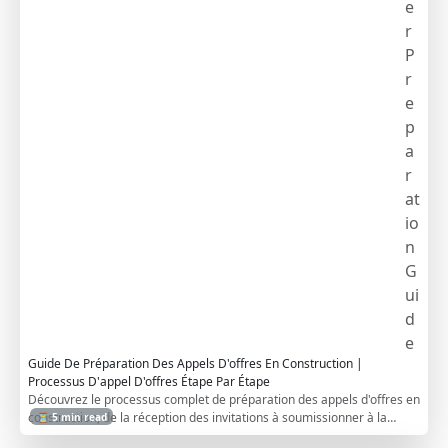
e
r
P
r
e
p
a
r
at
io
n
G
ui
d
e
Guide De Préparation Des Appels D'offres En Construction |
Processus D'appel D'offres Étape Par Étape
Découvrez le processus complet de préparation des appels d'offres en
construction, de la réception des invitations à soumissionner à la
⏳ 5 min read
mobilisation stratégique de l'équipe, l'analyse et les propositions