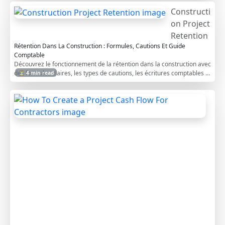
gagnantes.
Constructi
on Project
Retention
Rétention Dans La Construction : Formules, Cautions Et Guide
Comptable
Découvrez le fonctionnement de la rétention dans la construction avec
des formules claires, les types de cautions, les écritures comptables et
⏳ 4 min read
des exemples.
H
o
w
T
o
C
r
e
a
t
e