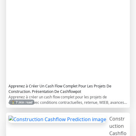
C
o
n
t
r
a
c
t
o
r
s
Apprenez à Créer Un Cash Flow Complet Pour Les Projets De
Construction. Présentation De Cashflowpot
Apprenez à créer un cash flow complet pour les projets de
construction, avec conditions contractuelles, retenue, WIEB, avances
⏳ 7 min read
et coûts indirects.
Constr
uction
Cashflo