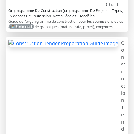
works. Use this interactive, commentable checklist to guide collection,
Chart
verification, and sign-off; then export your dossier index and evidence
Organigramme De Construction (organigramme De Projet) — Types,
register to PDF/Excel with a secured QR link for authentication.
Exigences De Soumission, Notes Légales + Modèles
Guide de l'organigramme de construction pour les soumissions et les
contrats : types de graphiques (matrice, site, projet), exigences,
⏳ 8 min read
implications légales (personnel clé, CV/entretiens), à faire et à ne pas
faire — plus des modèles Excel/PDF/PPT.
C
o
n
st
r
u
ct
io
n
T
e
n
d