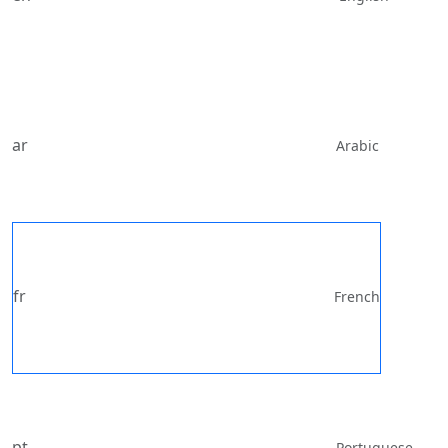
ar
Arabic
fr
French
pt
Portuguese