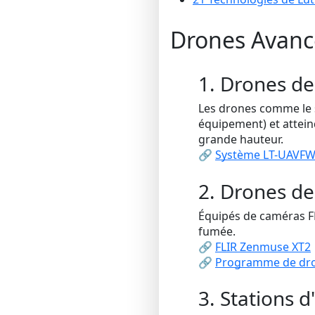
Drones Avancé
1. Drones de 
Les drones comme le 
équipement) et attein
grande hauteur.
🔗
Système LT-UAVF
2. Drones d
Équipés de caméras FL
fumée.
🔗
FLIR Zenmuse XT2
🔗
Programme de dro
3. Stations 