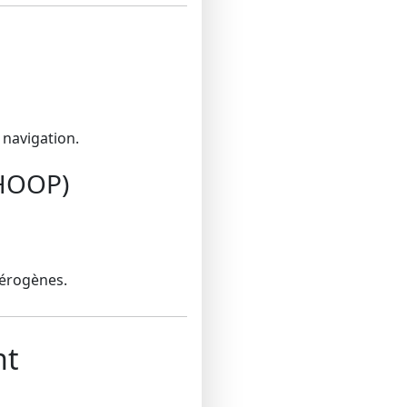
 navigation.
WHOOP)
cérogènes.
nt