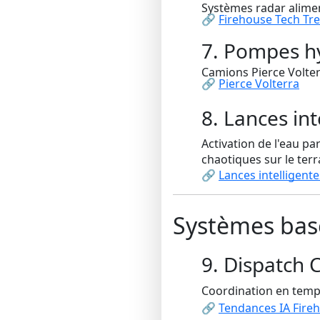
Systèmes radar alimen
🔗
Firehouse Tech Tr
7. Pompes hy
Camions Pierce Volte
🔗
Pierce Volterra
8. Lances int
Activation de l'eau p
chaotiques sur le terr
🔗
Lances intelligen
Systèmes basé
9. Dispatch 
Coordination en temps 
🔗
Tendances IA Fire