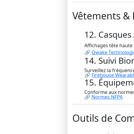
Vêtements & 
12. Casques
Affichages tête haute
🔗
Qwake Technologi
14. Suivi B
Surveillez la fréquenc
🔗
Firehouse Wearabl
15. Équipeme
Conforme aux normes 
🔗
Normes NFPA
Outils de C