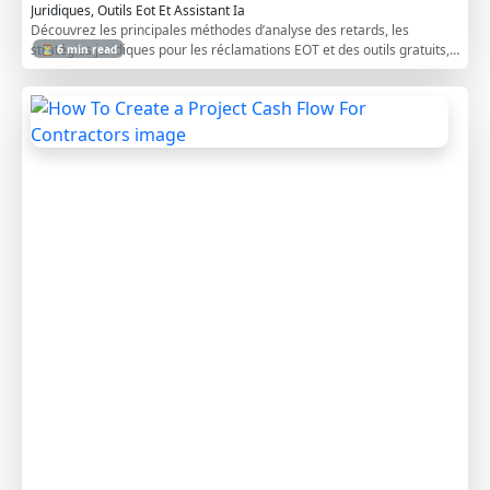
Juridiques, Outils Eot Et Assistant Ia
Découvrez les principales méthodes d’analyse des retards, les
stratégies juridiques pour les réclamations EOT et des outils gratuits,
⏳ 6 min read
dont l’assistant IA DelayClaims.
H
o
w
T
o
C
r
e
a
t
e
a
P
r
o