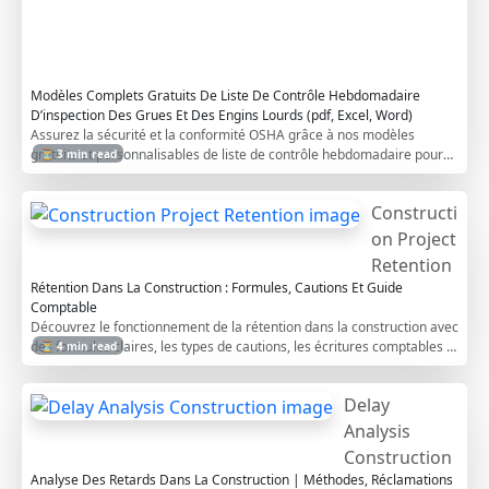
i
s
t
Modèles Complets Gratuits De Liste De Contrôle Hebdomadaire
D’inspection Des Grues Et Des Engins Lourds (pdf, Excel, Word)
Assurez la sécurité et la conformité OSHA grâce à nos modèles
gratuits et personnalisables de liste de contrôle hebdomadaire pour
⏳ 3 min read
grues et engins lourds, en PDF, Excel et Word.
Constructi
on Project
Retention
Rétention Dans La Construction : Formules, Cautions Et Guide
Comptable
Découvrez le fonctionnement de la rétention dans la construction avec
des formules claires, les types de cautions, les écritures comptables et
⏳ 4 min read
des exemples.
Delay
Analysis
Construction
Analyse Des Retards Dans La Construction | Méthodes, Réclamations