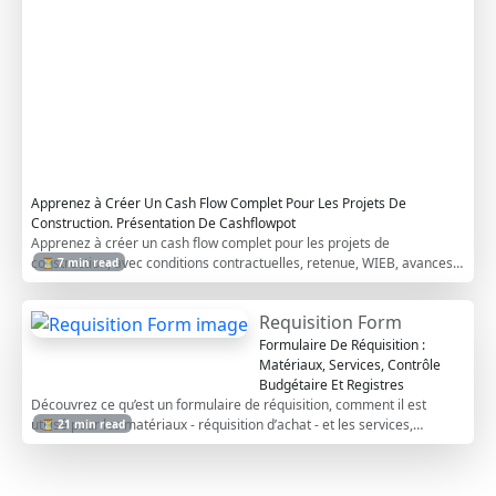
r
a
c
t
o
r
s
Apprenez à Créer Un Cash Flow Complet Pour Les Projets De
Construction. Présentation De Cashflowpot
Apprenez à créer un cash flow complet pour les projets de
construction, avec conditions contractuelles, retenue, WIEB, avances
⏳ 7 min read
et coûts indirects.
Requisition Form
Formulaire De Réquisition :
Matériaux, Services, Contrôle
Budgétaire Et Registres
Découvrez ce qu’est un formulaire de réquisition, comment il est
utilisé pour les matériaux - réquisition d’achat - et les services,
⏳ 21 min read
comment il protège le budget avant l’engagement par bon de
commande ou ordre de travail, et quels formulaires et registres aident
les entrepreneurs à suivre les demandes, l’allocation et l’utilisation