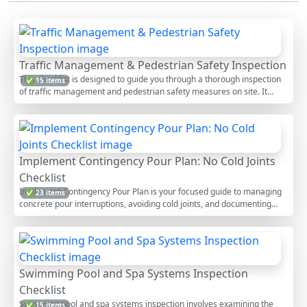
Traffic Management & Pedestrian Safety Inspection
This checklist is designed to guide you through a thorough inspection
✅ 15 items
of traffic management and pedestrian safety measures on site. It
includes evaluating signage, barriers, pedestrian pathways, and
vehicle access points to ensure compliance with safety standards and
regulations. Proper inspection is crucial to prevent accidents and
ensure the safety of both workers and pedestrians. This interactive
checklist allows users to tick items, add comments, and export reports
Implement Contingency Pour Plan: No Cold Joints
as PDF or Excel, complete with a QR code for authenticity.
Checklist
Implement Contingency Pour Plan is your focused guide to managing
✅ 23 items
concrete pour interruptions, avoiding cold joints, and documenting
recovery actions when placement deviates from the plan. This
checklist targets pour interruption management, cold joint prevention,
and recovery documentation only—standard pours are excluded. You’ll
set thresholds, mobilize temporary measures, and verify consolidation
so interfaces remain monolithic. When stoppages extend, you’ll
Swimming Pool and Spa Systems Inspection
formalize a construction joint, clean and condition the surface, and
Checklist
restart with controlled procedures and measurable evidence. The
outcome is a traceable, defensible record that demonstrates
Swimming pool and spa systems inspection involves examining the
✅ 15 items