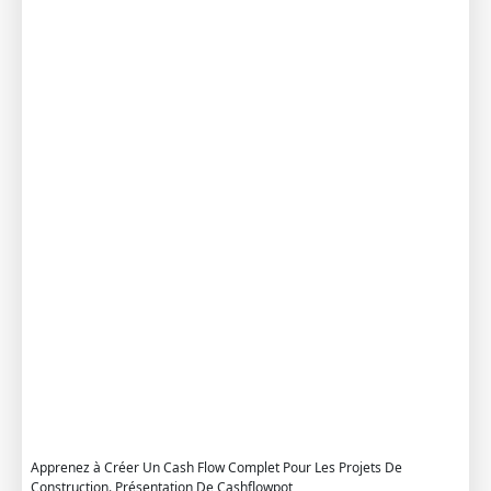
l
o
w
F
o
r
C
o
n
t
r
a
c
t
o
r
s
Apprenez à Créer Un Cash Flow Complet Pour Les Projets De
Construction. Présentation De Cashflowpot