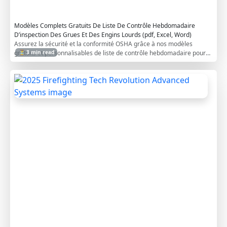
s
t
Modèles Complets Gratuits De Liste De Contrôle Hebdomadaire
D’inspection Des Grues Et Des Engins Lourds (pdf, Excel, Word)
Assurez la sécurité et la conformité OSHA grâce à nos modèles
gratuits et personnalisables de liste de contrôle hebdomadaire pour
⏳ 3 min read
grues et engins lourds, en PDF, Excel et Word.
2
0
2
5
F
i
r
e
f
i
g
h
t