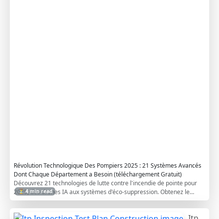
d
v
a
n
c
e
d
S
y
s
t
e
m
s
Révolution Technologique Des Pompiers 2025 : 21 Systèmes Avancés
Dont Chaque Département a Besoin (téléchargement Gratuit)
Découvrez 21 technologies de lutte contre l'incendie de pointe pour
2025, des drones IA aux systèmes d'éco-suppression. Obtenez le
⏳ 4 min read
guide gratuit pour préparer votre département pour l'avenir
Itp