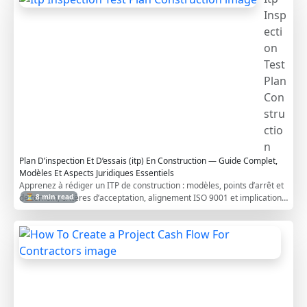
Insp
ecti
on
Test
Plan
Con
stru
ctio
n
Plan D’inspection Et D’essais (itp) En Construction — Guide Complet,
Modèles Et Aspects Juridiques Essentiels
Apprenez à rédiger un ITP de construction : modèles, points d’arrêt et
de témoin, critères d’acceptation, alignement ISO 9001 et implications
⏳ 8 min read
FIDIC.
H
o
w
T
o