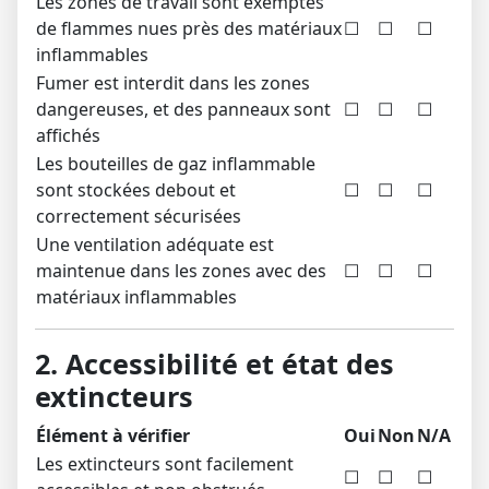
Les zones de travail sont exemptes
de flammes nues près des matériaux
☐
☐
☐
inflammables
Fumer est interdit dans les zones
dangereuses, et des panneaux sont
☐
☐
☐
affichés
Les bouteilles de gaz inflammable
sont stockées debout et
☐
☐
☐
correctement sécurisées
Une ventilation adéquate est
maintenue dans les zones avec des
☐
☐
☐
matériaux inflammables
2. Accessibilité et état des
extincteurs
Élément à vérifier
Oui
Non
N/A
Les extincteurs sont facilement
☐
☐
☐