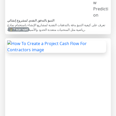
w
Predicti
on
التنبؤ بالتدفق النقدي لمشروع إنشائي
تعرف على كيفية التنبؤ بدقة بالتدفقات النقدية لمشاريع الإنشاء باستخدام نماذج
رياضية مثل المنحنيات متعددة الحدود والأسية مع أهم التعديلات.
⏳ 7 min read
H
o
w
T
o
C
r
e
a
t
e
a