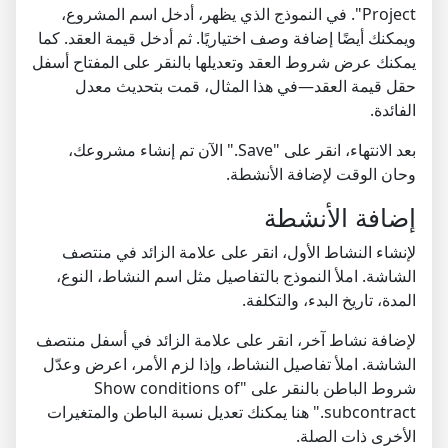
Project". في النموذج الذي يظهر، أدخل اسم المشروع،
ويمكنك أيضًا إضافة وصف اختياريًا. ثم أدخل قيمة العقد. كما
يمكنك عرض شروط العقد وتعديلها بالنقر على المفتاح أسفل
حقل قيمة العقد—في هذا المثال، قمت بتحديث معدل
الفائدة.
بعد الانتهاء، انقر على "Save." الآن تم إنشاء مشروعك،
وحان الوقت لإضافة الأنشطة.
إضافة الأنشطة
لإنشاء النشاط الأول، انقر على علامة الزائد في منتصف
الشاشة. املأ النموذج بالتفاصيل مثل اسم النشاط، النوع،
المدة، تاريخ البدء، والتكلفة.
لإضافة نشاط آخر، انقر على علامة الزائد في أسفل منتصف
الشاشة. املأ تفاصيل النشاط، وإذا لزم الأمر، اعرض وعدّل
شروط الباطن بالنقر على "Show conditions of
subcontract." هنا يمكنك تعديل نسبة الباطن والمتغيرات
الأخرى ذات الصلة.