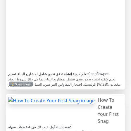
o
n
t
r
a
c
t
o
r
s
تعلم كيفية إنشاء تدفق نقدي شامل لمشاريع البناء. تقديم Cashflowpot
تعلم كيفية إنشاء تدفق نقدي شامل لمشاريع البناء، بما في ذلك شروط العقد
الرئيسية، احتجاز المقاولين الفرعيين، العمل الزائد عن الفواتير (WIEB)، الدفعات
⏳ 5 min read
المقدمة، والتكاليف غير المباشرة. يساعد هذا الدليل خطوة بخطوة المقاولين على
إدارة التدفقات النقدية للمشروع بكفاءة.
How To
Create
Your First
Snag
كيفية إنشاء أول عيب لك في 4 خطوات سهلة