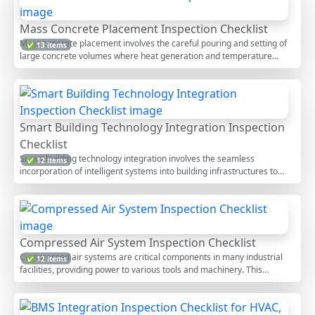
Mass Concrete Placement Inspection Checklist
Mass concrete placement involves the careful pouring and setting of
✅ 13 items
large concrete volumes where heat generation and temperature
control are critical factors. This inspection covers all processes from
pre-placement preparations to post-placement monitoring, ensuring
structural integrity and safety. By following this checklist, construction
teams can effectively manage the thermal properties of mass
concrete, preventing thermal cracking and ensuring quality. With
Smart Building Technology Integration Inspection
interactive features, users can tick items, leave comments, and export
Checklist
the completed checklist in PDF or Excel, secured with a QR code.
Smart building technology integration involves the seamless
✅ 12 items
incorporation of intelligent systems into building infrastructures to
enhance efficiency, security, and occupant comfort. This inspection
checklist covers critical aspects including sensor deployment, network
integration, and system interoperability. By focusing on these areas,
stakeholders can ensure optimal functionality and avoid costly
disruptions. This interactive checklist allows users to tick items, add
Compressed Air System Inspection Checklist
comments, and export finalized reports as PDF or Excel, complete with
Compressed air systems are critical components in many industrial
✅ 12 items
a QR code for authenticity.
facilities, providing power to various tools and machinery. This
checklist guides the inspection of these systems, covering components
like compressors, dryers, and piping. A thorough inspection ensures
efficiency, safety, and longevity of the system, preventing costly