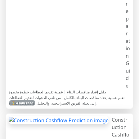
r
e
p
a
r
at
io
n
G
ui
d
e
دليل إعداد مناقصات البناء | عملية تقديم العطاءات خطوة بخطوة
تعلم عملية إعداد مناقصات البناء بالكامل - من تلقي الدعوات لتقديم العطاءات
إلى تعبئة الفريق الاستراتيجية، والتحليل، والعروض الفائزة.
⏳ 4 min read
Constr
uction
Cashflo