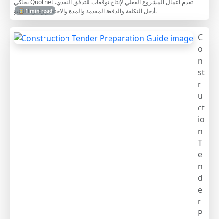
يحاكي Quollnet تقدم أعمال المشروع الفعلي لإنتاج توقعات للتدفق النقدي.
أدخل التكلفة والدفعة المقدمة والمدة والاحتجاز وغيرها للتنبؤ.
⏳ 1 min read
C
o
n
st
r
u
ct
io
n
T
e
n
d
e
r
P