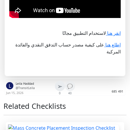
انقر هنا
لاستخدام التطبيق مجانًا
اطلع هنا
على كيفية مصدر حساب التدفق النقدي والفائدة
المركبة
Leila Haddad
➢
L
💬
@TransitLeila
685
491
Jun 15, 2026
0
40
Related Checklists