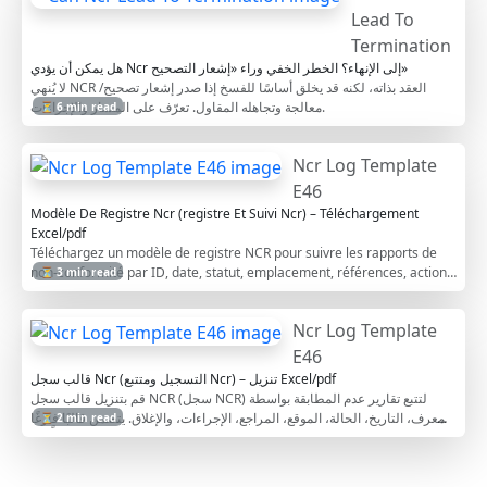
Lead To
Termination
هل يمكن أن يؤدي Ncr إلى الإنهاء؟ الخطر الخفي وراء «إشعار التصحيح»
لا يُنهي NCR العقد بذاته، لكنه قد يخلق أساسًا للفسخ إذا صدر إشعار تصحيح/
معالجة وتجاهله المقاول. تعرّف على المسار والإجراءات.
⏳ 6 min read
Ncr Log Template
E46
Modèle De Registre Ncr (registre Et Suivi Ncr) – Téléchargement
Excel/pdf
Téléchargez un modèle de registre NCR pour suivre les rapports de
non-conformité par ID, date, statut, emplacement, références, actions
⏳ 3 min read
et clôture.
Ncr Log Template
E46
قالب سجل Ncr (التسجيل ومتتبع Ncr) – تنزيل Excel/pdf
قم بتنزيل قالب سجل NCR (سجل NCR) لتتبع تقارير عدم المطابقة بواسطة
المعرف، التاريخ، الحالة، الموقع، المراجع، الإجراءات، والإغلاق. يتضمن قالبًا فارغًا
⏳ 2 min read
ومثالًا معبأً في Excel وPDF.