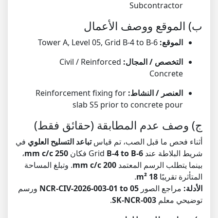
Subcontractor
ب) الموقع ووصف الأعمال
الموقع:
Tower A, Level 05, Grid B-4 to B-6
التخصص / المجال:
Civil / Reinforced
Concrete
العنصر / النشاط:
Reinforcement fixing for
slab S5 prior to concrete pour
ج) وصف عدم المطابقة (حقائق فقط)
أثناء فحص ما قبل الصب، تم قياس
تباعد التسليح العلوي
في
شريط البلاطة عند Grid
B-4 to B-6
فكان
250 mm c/c
،
بينما يتطلب الرسم المعتمد
200 mm c/c
. وتبلغ المساحة
المتأثرة تقريبًا
18 m²
.
الأدلة:
مراجع الصور
NCR-CIV-2026-003-01 to 05
ورسم
توضيحي معلم
SK-NCR-003
.