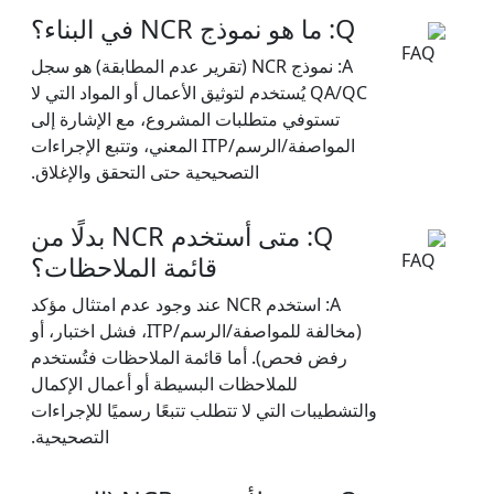
Q: ما هو نموذج NCR في البناء؟
A: نموذج NCR (تقرير عدم المطابقة) هو سجل
QA/QC يُستخدم لتوثيق الأعمال أو المواد التي لا
تستوفي متطلبات المشروع، مع الإشارة إلى
المواصفة/الرسم/ITP المعني، وتتبع الإجراءات
التصحيحية حتى التحقق والإغلاق.
Q: متى أستخدم NCR بدلًا من
قائمة الملاحظات؟
A: استخدم NCR عند وجود عدم امتثال مؤكد
(مخالفة للمواصفة/الرسم/ITP، فشل اختبار، أو
رفض فحص). أما قائمة الملاحظات فتُستخدم
للملاحظات البسيطة أو أعمال الإكمال
والتشطيبات التي لا تتطلب تتبعًا رسميًا للإجراءات
التصحيحية.