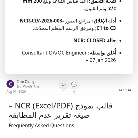
نتيجة التحقق:
أُعيد قياس التباعد وبلغ
200 mm
c/c
; وتم القبول.
أدلة الإغلاق:
مراجع الصور
NCR-CIV-2026-003-
C1 to C3
; ومرفق الرسم المعلم المحدّث.
حالة NCR:
CLOSED
أُغلق بواسطة:
Consultant QA/QC Engineer
– 07 Jan 2026
Chen Zhang
➢
C
💬
@BIMCoderChen
142
234
Aug 01, 2026
0
0
قالب نموذج NCR (Excel/PDF) –
صيغة تقرير عدم المطابقة
Frequently Asked Questions