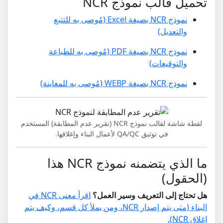
تحميل قالب نموذج NCR
نموذج NCR بصيغة Excel (مُوصى به للتتبع
والتعديل)
نموذج NCR بصيغة PDF (مُوصى به للطباعة
والتوقيعات)
نموذج NCR بصيغة WEBP (مُوصى به للمعاينة)
لقطة شاشة لقالب نموذج NCR (تقرير عدم المطابقة) المستخدم
في توثيق QA/QC لأعمال البناء وإغلاقها.
ما الذي يتضمنه نموذج NCR هذا
(الحقول)
هل تحتاج إلى التعريف وسير العمل؟
اقرأ معنى NCR في
البناء (متى يتم إصدار NCR، ومن يملأ كل قسم، وكيف يتم
إغلاق NCR).