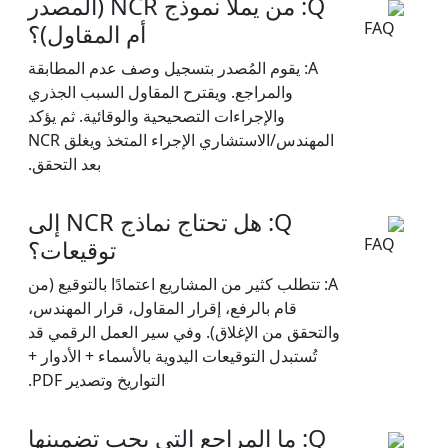
Q: من يملأ نموذج NCR (المصدر
أم المقاول)؟
A: يقوم المُصدر بتسجيل وصف عدم المطابقة
والمراجع. ويقترح المقاول السبب الجذري
والإجراءات التصحيحية والوقائية. ثم يؤكد
المهندس/الاستشاري الإجراء المتخذ ويغلق NCR
بعد التحقق.
Q: هل تحتاج نماذج NCR إلى
توقيعات؟
A: تتطلب كثير من المشاريع اعتمادًا بالتوقيع (من
قام بالرفع، إقرار المقاول، قرار المهندس،
والتحقق من الإغلاق). وفي سير العمل الرقمي قد
تُستبدل التوقيعات اليدوية بالأسماء + الأدوار +
التواريخ وتصدير PDF.
Q: ما المراجع التي يجب تضمينها