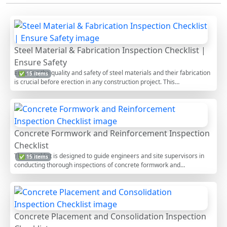
Steel Material & Fabrication Inspection Checklist |
Ensure Safety
Ensuring the quality and safety of steel materials and their fabrication
✅ 15 items
is crucial before erection in any construction project. This
comprehensive checklist provides detailed steps to assess the
integrity, compliance, and suitability of steel components. By following
this guide, inspectors and construction professionals can identify
potential issues early, ensure adherence to industry standards, and
ultimately contribute to the longevity and safety of the structure being
Concrete Formwork and Reinforcement Inspection
erected.
Checklist
This checklist is designed to guide engineers and site supervisors in
✅ 15 items
conducting thorough inspections of concrete formwork and
reinforcement before concrete placement. Ensuring the integrity of
these components is crucial for the structural stability and safety of
the construction project. This checklist covers key aspects including
alignment, support, cleanliness, and compliance with design
specifications, providing a practical tool to prevent costly errors and
Concrete Placement and Consolidation Inspection
ensure high-quality outcomes.