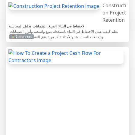
Constructi
on Project
Retention
الاحتفاظ في البناء: الصيغ، الضمانات ودليل المحاسبة
تعلم كيفية عمل الاحتفاظ في البناء باستخدام صيغ واضحة، وأنواع الضمانات،
وإدخالات المحاسبة، والأمثلة. تأكد من تدفق النقد وجودة مشاريعك.
⏳ 2 min read
H
o
w
T
o
C
r
e
a
t
e
a