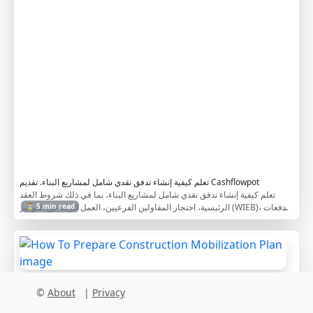
o
n
t
r
a
c
t
o
r
s
تعلم كيفية إنشاء تدفق نقدي شامل لمشاريع البناء. تقديم Cashflowpot
تعلم كيفية إنشاء تدفق نقدي شامل لمشاريع البناء، بما في ذلك شروط العقد
الرئيسية، احتجاز المقاولين الفرعيين، العمل الزائد عن الفواتير (WIEB)، الدفعات
⏳ 5 min read
المقدمة، والتكاليف غير المباشرة. يساعد هذا الدليل خطوة بخطوة المقاولين على
إدارة التدفقات النقدية للمشروع بكفاءة.
H
o
w
©
About
|
Privacy
T
o