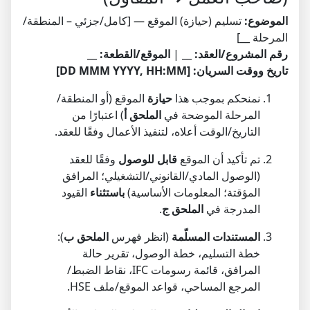
الموضوع:
تسليم (حيازة) الموقع — [كامل/جزئي – المنطقة/
المرحلة __]
رقم المشروع/العقد:
__ |
الموقع/القطعة:
__
تاريخ ووقت السريان:
[DD MMM YYYY, HH:MM]
نمنحكم بموجب هذا
حيازة
الموقع (أو المنطقة/
المرحلة الموضحة في
الملحق أ
) اعتبارًا من
التاريخ/الوقت أعلاه، لتنفيذ الأعمال وفقًا للعقد.
تم تأكيد أن الموقع
قابل للوصول
وفقًا للعقد
(الوصول المادي/القانوني/التشغيلي؛ المرافق
المؤقتة؛ المعلومات الأساسية)
باستثناء
القيود
المدرجة في
الملحق ج
.
المستندات المسلّمة
(انظر فهرس
الملحق ب
):
خطة التسليم، خطة الوصول، تقرير حالة
المرافق، قائمة رسومات IFC، نقاط الضبط/
المرجع المساحي، قواعد الموقع/ملف HSE.