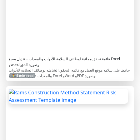
q
u
i
p
m
e
n
t
قائمة تحقق مجانية لوظائف السلامة للأدوات والمعدات – تنزيل بصيغ Excel
وword وpdf وصورة
حافظ على سلامة موقع العمل مع قائمة التحقق الشاملة لوظائف السلامة للأدوات
والمعدات. تنزيل مجاني بصيغ Excel وWord وPDF وصورة.
⏳ 4 min read
R
a
m
s
C
o
n