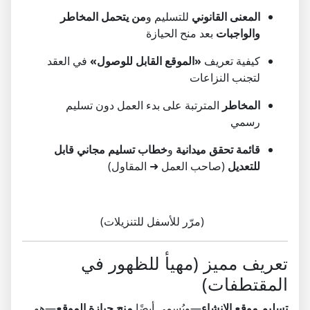
المعنى القانوني
للتسليم و
من يتحمل المخاطر
والواجبات
بعد منح الحيازة
كيفية تعريف
«الموقع القابل للوصول»
في العقد
لتجنب النزاعات
المخاطر
المترتبة على بدء العمل دون تسليم
رسمي
قائمة تحقق ميدانية
و
خطاب تسليم مجاني قابل
للتعديل
(صاحب العمل ➜ المقاول)
(مرّر للأسفل للتنزيلات)
تعريف مميز (مهيأ للظهور في
المقتطفات)
تسليم موقع الإنشاء
—ويُسمى أيضًا
منح حيازة الموقع
—هو