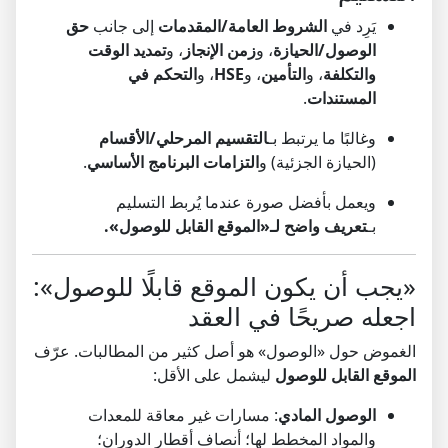
يَرِد في
الشروط العامة/المقدمات
إلى جانب
حق
الوصول/الحيازة
، و
زمن الإنجاز
، و
تمديد الوقت
والتكلفة
، و
التأمين
، و
HSE
، و
التحكم في
المستندات
.
وغالبًا ما يرتبط بـ
التقسيم المرحلي/الأقسام
(الحيازة الجزئية) و
التزامات البرنامج الأساسي
.
ويعمل بأفضل صورة عندما يُربط التسليم
بـ
تعريف واضح لـ«الموقع القابل للوصول».
«يجب أن يكون الموقع قابلًا للوصول»:
اجعله صريحًا في العقد
الغموض حول «الوصول» هو أصل كثير من المطالبات. عرّف
الموقع القابل للوصول
ليشمل على الأقل:
الوصول المادي
: مسارات غير معاقة للمعدات
والمواد المخطط لها؛ أنصاف أقطار الدوران؛