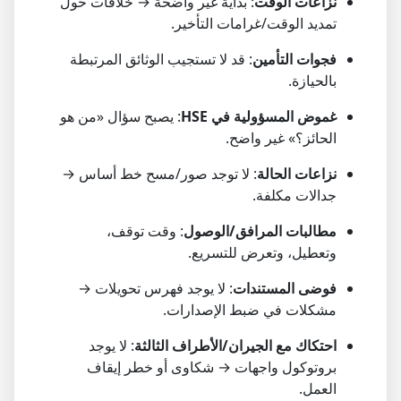
نزاعات الوقت
: بداية غير واضحة → خلافات حول
تمديد الوقت/غرامات التأخير.
فجوات التأمين
: قد لا تستجيب الوثائق المرتبطة
بالحيازة.
غموض المسؤولية في HSE
: يصبح سؤال «من هو
الحائز؟» غير واضح.
نزاعات الحالة
: لا توجد صور/مسح خط أساس →
جدالات مكلفة.
مطالبات المرافق/الوصول
: وقت توقف،
وتعطيل، وتعرض للتسريع.
فوضى المستندات
: لا يوجد فهرس تحويلات →
مشكلات في ضبط الإصدارات.
احتكاك مع الجيران/الأطراف الثالثة
: لا يوجد
بروتوكول واجهات → شكاوى أو خطر إيقاف
العمل.