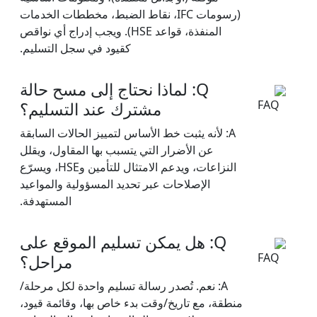
(رسومات IFC، نقاط الضبط، مخططات الخدمات
المنفذة، قواعد HSE). ويجب إدراج أي نواقص
كقيود في سجل التسليم.
Q: لماذا نحتاج إلى مسح حالة
مشترك عند التسليم؟
A: لأنه يثبت خط الأساس لتمييز الحالات السابقة
عن الأضرار التي يتسبب بها المقاول، ويقلل
النزاعات، ويدعم الامتثال للتأمين وHSE، ويسرّع
الإصلاحات عبر تحديد المسؤولية والمواعيد
المستهدفة.
Q: هل يمكن تسليم الموقع على
مراحل؟
A: نعم. تُصدر رسالة تسليم واحدة لكل مرحلة/
منطقة، مع تاريخ/وقت بدء خاص بها، وقائمة قيود،