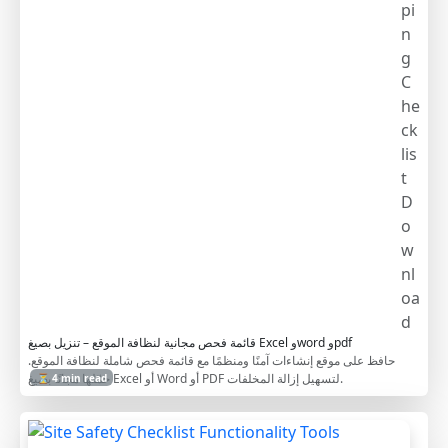
pi
n
g
C
he
ck
lis
t
D
o
w
nl
oa
d
قائمة فحص مجانية لنظافة الموقع – تنزيل بصيغ Excel وword وpdf
حافظ على موقع إنشاءات آمنًا ومنظمًا مع قائمة فحص شاملة لنظافة الموقع.
حمّلها مجانًا بصيغ Excel أو Word أو PDF لتسهيل إزالة المخلفات.
⏳ 4 min read
S