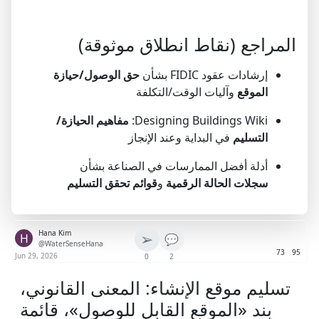
المراجع (نقاط انطلاق موثوقة)
إرشادات عقود FIDIC بشأن
حق الوصول/حيازة
الموقع
وآليات الوقت/التكلفة
Designing Buildings Wiki:
مفاهيم الحيازة/
التسليم
في البداية وعند الإنجاز
أدلة أفضل الممارسات في الصناعة بشأن
سجلات الحالة الرقمية
و
قوائم تحقق التسليم
Hana Kim
➢
H
💬
@WaterSenseHana
73
95
Jun 29, 2026
0
2
تسليم موقع الإنشاء: المعنى القانوني،
بند «الموقع القابل للوصول»، قائمة