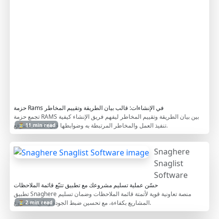
t
T
e
m
p
l
a
t
e
حزمة Rams في الإنشاءات: قالب بيان الطريقة وتقييم المخاطر
تجمع حزمة RAMS بين بيان الطريقة وتقييم المخاطر ليفهم فريق الإنشاء كيفية
تنفيذ العمل والمخاطر المرتبطة به وضوابطها قبل التنفيذ بالموقع.
⏳ 11 min read
Snaghere
Snaglist
Software
حسّن عملية تسليم مشروعك مع تطبيق تتبّع قائمة الملاحظات
تطبيق Snaghere منصة تعاونية قوية لأتمتة قائمة الملاحظات وضمان تسليم
المشاريع بكفاءة، مع تحسين ضبط الجودة ونتائج المشروع.
⏳ 2 min read