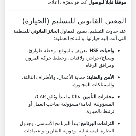
موقعًا قابلًا للوصول
كما هو معرّف أعلاه.
المعنى القانوني للتسليم (الحيازة)
عند حدوث التسليم، يصبح المقاول
الحائز القانوني
للمنطقة
التي آلت إليه حيازتها. والنتائج العملية:
واجبات HSE
: تعريف بالموقع، وخطة طوارئ،
وسياج/حواجز، ولافتات، وخطط حركة المرور،
ومرافق الرفاه.
الأمن والعناية
: حماية الأعمال، والأطراف الثالثة،
والممتلكات المجاورة.
محفزات التأمين
: غالبًا ما تبدأ وثائق CAR/
المسؤولية العامة/مسؤولية صاحب العمل أو
ترتبط بالحيازة.
التزامات البرنامج
: يبدأ البرنامج الأساسي، وجدول
النظرة المستقبلية، ودورية التقارير، واعتمادات