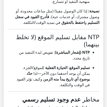
منهجية التنفيذ أو تتسارع.
نصيحة:
إذا كان الوصول مقيدًا (مثل ساعات محدودة، أو
وصول مشترك، أو خدمات حية)،
فأدرج القيود في سجل
التسليم
و
احتفظ بالحقوق
في تمديد الوقت/التكلفة.
NTP مقابل تسليم الموقع (لا تخلط
بينهما)
NTP (إشعار المباشرة)
: تفويض لبدء التنفيذ من
تاريخ محدد.
تسليم الموقع
:
الحيازة الفعلية
للموقع/الجزء.
يمكن أن يوجد أحدهما دون الآخر—لذا
حدّد
بوضوح أي تاريخ يبدأ منه الزمن
وكيف تؤثر القيود
في الوقت والتكلفة.
مخاطر
عدم وجود تسليم رسمي