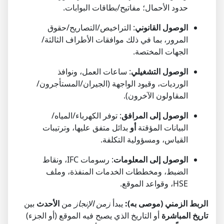
حدود الأحمال؛ مفاتيح/بطاقات البوابات.
الوصول القانوني
: التراخيص/التصاريح/حقوق
المرور، بما في ذلك موافقات الأطراف الثالثة/
الجهات المختصة.
الوصول التشغيلي
: ساعات العمل، ونوافذ
الورديات، وقيود الواجهة (الجيران/المستأجرون/
المقاولون الآخرون).
الوصول إلى المرافق
: توفر الكهرباء/المياه/
البيانات المؤقتة
أو
بدائل متفق عليها، وترتيبات
القياس، ومسؤولية التكلفة.
الوصول إلى المعلومات
: رسومات IFC، ونقاط
الضبط، ومخططات الخدمات المنفذة، وملف
HSE، وقواعد الموقع.
الربط الزمني (موصى به):
يبدأ
زمن الإنجاز
من
الأحدث
بين
تاريخ المباشرة
أو التاريخ الذي يصبح فيه الموقع (أو الجزء)