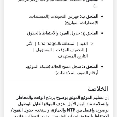
…)
الملحق ب:
فهرس التحويلات (المستندات،
الإصدارات، التواريخ)
الملحق ج:
جدول
القيود والاحتفاظ بالحقوق
القيد | المنطقة/الـChainage | الأثر
| التخفيف المؤقت | المسؤول |
التاريخ المستهدف
الملحق د:
سجل مسح الحالة (شبكة الموقع،
أرقام الصور، الملاحظات)
الخلاصة
إن
تسليم الموقع الموثق بوضوح
يرسّخ
الوقت والمخاطر
والسلامة
منذ اليوم الأول. عرّف
الموقع القابل للوصول
بوضوح، و
افصل بين NTP والحيازة
، واستخدم
جدول القيود/
الاحتفاظ بالحقوق
لحماية الطرفين. وقرن الخطاب بقائمة