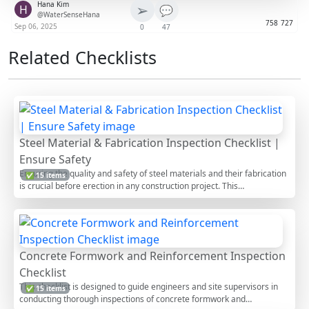
Hana Kim
➢
H
💬
@WaterSenseHana
758
727
Sep 06, 2025
0
47
Related Checklists
Steel Material & Fabrication Inspection Checklist |
Ensure Safety
Ensuring the quality and safety of steel materials and their fabrication
✅ 15 items
is crucial before erection in any construction project. This
comprehensive checklist provides detailed steps to assess the
integrity, compliance, and suitability of steel components. By following
this guide, inspectors and construction professionals can identify
potential issues early, ensure adherence to industry standards, and
ultimately contribute to the longevity and safety of the structure being
Concrete Formwork and Reinforcement Inspection
erected.
Checklist
This checklist is designed to guide engineers and site supervisors in
✅ 15 items
conducting thorough inspections of concrete formwork and