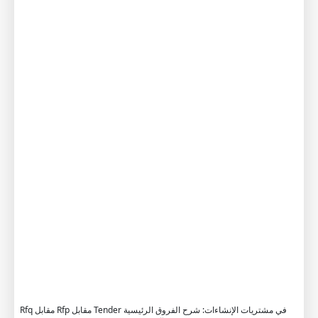
n
d
e
r
I
n
C
o
n
s
t
r
u
c
t
i
o
n
Rfq مقابل Rfp مقابل Tender في مشتريات الإنشاءات: شرح الفروق الرئيسية