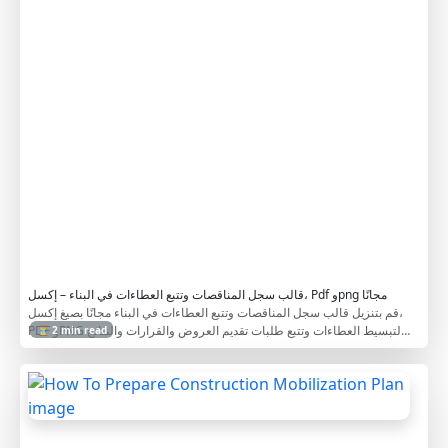
c
k
e
r
T
e
m
p
l
a
t
e
قالب سجل المناقصات وتتبع العطاءات في البناء – إكسل، Pdf وpng مجانًا
قم بتنزيل قالب سجل المناقصات وتتبع العطاءات في البناء مجانًا بصيغ إكسل،
PDF وPNG لتبسيط العطاءات وتتبع طلبات تقديم العروض والقرارات والنتائج
⏳ 2 min read
باستخدام مؤشرات الأداء الرئيسية.
H
o
w