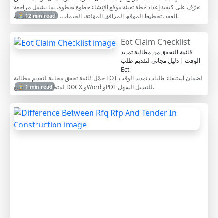
تعرّف على كيفية إعداد خطة تعبئة موقع الإنشاء خطوة بخطوة، بما يشمل مراجعة
العقد، تخطيط الموقع، المرافق المؤقتة، الخدمات، الامتثال، والميزانية.
⏳ 12 min read
Eot Claim Checklist
قائمة التحقق من مطالبة تمديد
الوقت | دليل مجاني لتقديم طلب
Eot
حمّل قائمة تحقق مجانية لتقديم مطالبة EOT لضمان استيفاء طلبات تمديد الوقت
لمتطلبات العقد. بصيغ DOCX وWord وPDF للتعديل السهل.
⏳ 1 min read
D
i
f
f
e
r
e
n
c