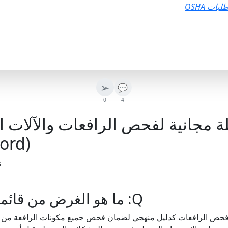
ات OSHA
➢
💬
0
4
 مجانية لفحص الرافعات والآلات ال
(PDF، Excel، Word)
s
Q: ما هو الغرض من قائمة فحص الرافعات؟
ة فحص الرافعات كدليل منهجي لضمان فحص جميع مكونات الرافعة من أج