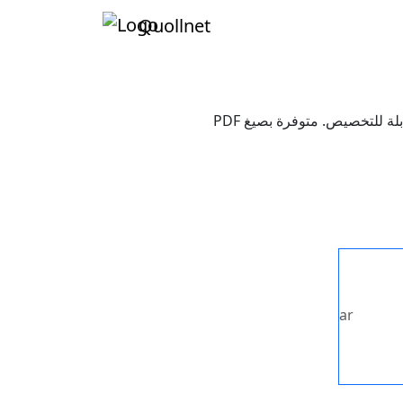
Quollnet
ضمان السلامة والامتثال لمعايير OSHA مع قوالب فحص الرافعات والآلات الثقيلة الأسبوعية المجانية والقابلة للتخصيص. متوفرة بصيغ PDF
ar