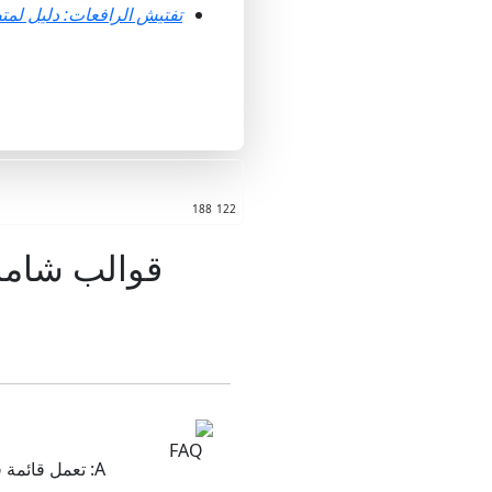
تفتيش الرافعات: دليل لمتطلب
188
122
قوالب شاملة
A: تعمل قائم