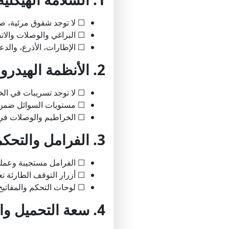
☐ لا توجد شقوق مرئية، صدأ
☐ البراغي والوصلات والات
☐ الإطارات، الأذرع، والد
2. الأنظمة الهيدروليكية
☐ لا توجد تسريبات في الخر
☐ مستويات السوائل ضمن 
☐ الخراطيم والوصلات في 
3. الفرامل والتحكمات
☐ الفرامل مستجيبة وعملي
☐ أزرار التوقف الطارئة 
☐ لوحات التحكم والمفاتيح
4. سعة التحميل والتجهيز