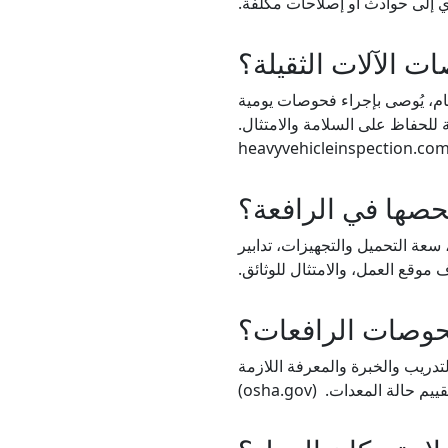
 إلى حوادث أو إصلاحات مكلفة.​
ام، يُوصى بإجراء فحوصات يومية
لحفاظ على السلامة والامتثال.​
heavyvehicleinspection.co
 سعة التحميل والتجهيزات، تدابير
قع العمل، والامتثال للوثائق.​
يه التدريب والخبرة والمعرفة اللازمة
لة المعدات. ​ (osha.gov)